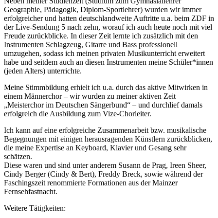
Neben meiner Studienzeit (Studium zum Gymnasiallehrer
Geographie, Pädagogik, Diplom-Sportlehrer) wurden wir immer
erfolgreicher und hatten deutschlandweite Auftritte u.a. beim ZDF in
der Live-Sendung 5 nach zehn, worauf ich auch heute noch mit viel
Freude zurückblicke. In dieser Zeit lernte ich zusätzlich mit den
Instrumenten Schlagzeug, Gitarre und Bass professionell
umzugehen, sodass ich meinen privaten Musikunterricht erweitert
habe und seitdem auch an diesen Instrumenten meine Schüler*innen
(jeden Alters) unterrichte.
Meine Stimmbildung erhielt ich u.a. durch das aktive Mitwirken in
einem Männerchor – wir wurden zu meiner aktiven Zeit
„Meisterchor im Deutschen Sängerbund“ – und durchlief damals
erfolgreich die Ausbildung zum Vize-Chorleiter.
Ich kann auf eine erfolgreiche Zusammenarbeit bzw. musikalische
Begegnungen mit einigen herausragenden Künstlern zurückblicken,
die meine Expertise an Keyboard, Klavier und Gesang sehr
schätzen.
Diese waren und sind unter anderem Susann de Prag, Ireen Sheer,
Cindy Berger (Cindy & Bert), Freddy Breck, sowie während der
Faschingszeit renommierte Formationen aus der Mainzer
Fernsehfastnacht.
Weitere Tätigkeiten: